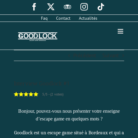
Passer
Facebook
X
TripAdvisor
Instagram
Tiktok
au
contenu
Faq
Contact
Actualités
Précédent
Suivant
Interview Goodlock #1
5/5 - (2 votes)
Bonjour, pouvez-vous nous présenter votre enseigne
d’escape game en quelques mots ?
Goodlock
est un escape game situé à Bordeaux et qui a