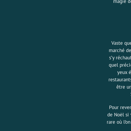
magie de
Vaste que
marché de 
s’y réchau
quel préci
yeux é
restaurant
être u
Pour reve
de Noël si
rare où l’o