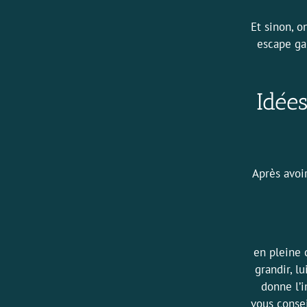
Et sinon, o
escape g
Idée
Après avoir
en pleine 
grandir, l
donne l’
vous consei