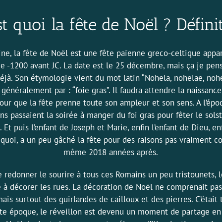
st quoi la fête de Noël ? Défini
gine, la fête de Noël est une fête païenne greco-celtique app
de -1200 avant JC. La date est le 25 décembre, mais ça je pen
déjà. Son étymologie vient du mot latin “Nohela, nohelae, noh
t généralement par : “foie gras”. Il faudra attendre la naissance
our que la fête prenne toute son ampleur et son sens. A l’épo
s passaient la soirée à manger du foi gras pour fêter le sols
 Et puis l’enfant de Joseph et Marie, enfin l’enfant de Dieu, enf
quoi, a un peu gâché la fête pour des raisons pas vraiment c
même 2018 années après.
de redonner le sourire à tous ces Romains un peu tristounets, 
 décorer les rues. La décoration de Noël ne comprenait pa
ais surtout des guirlandes de cailloux et des pierres. C’était t
te époque, le réveillon est devenu un moment de partage en 