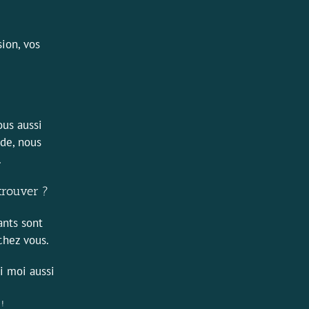
ion, vos
ous aussi
de, nous
.
trouver ?
ants sont
chez vous.
i moi aussi
 !