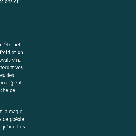
ations et
 l’éternel
froid et on
auvais vin…
ineront vos
es, des
 mal (peut-
rché de
.
t la magie
s de poésie
 qu’une fois