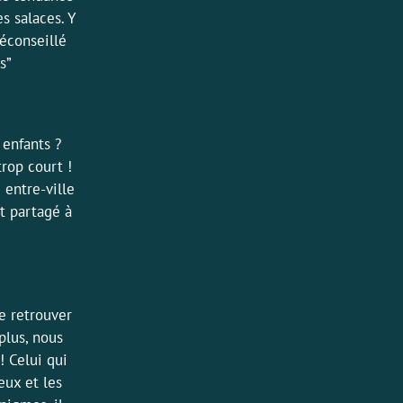
s salaces. Y
Déconseillé
es”
 enfants ?
rop court !
 entre-ville
t partagé à
se retrouver
plus, nous
! Celui qui
eux et les