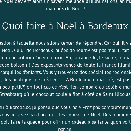
 Noël devient alors un savant mélange d’illuminations, anim
marchés de Noël !
Quoi faire à Noël à Bordeaux
stion à laquelle nous allons tenter de répondre. Car oui, il y a
Noël. Celui de Bordeaux, allées de Tourny est pas mal. Il fait 
ffe donc autour d’un vin chaud. Ah, la cannelle, le sucre, le m
euse boisson ! Des exposants venus de toute la France illum
carquillés d’enfants. Vous y trouverez des spécialités régional
s, des boutiques de créateurs… A Bordeaux le marché, est pas
n peu petit?) en tout cas ce n’est rien comparé au célèbre ma
Strasbourg où le chocolat coule à flot à côté de Saint Nicolas
nir à Bordeaux, je pense que vous ne vivrez pas complètemen
 vous ne vivez pas l’horreur des courses de Noël. Des moment
n doit faire la queue pour offrir un cadeau à sa tante qu’on voit
par an.