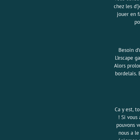
chez les d’
jouer en f
po
Besoin d’
L’escape g
Alors prolo
bordelais.
Ca y est, t
! Si vous
pouvons vo
nous a le