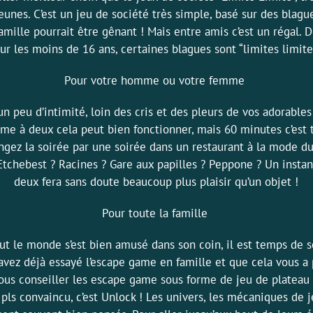
jeunes. C’est un jeu de société très simple, basé sur des blague
amille pourrait être gênant ! Mais entre amis c’est un régal. 
ur les moins de 16 ans, certaines blagues sont “limites limit
Pour votre homme ou votre femme
un peu d’intimité, loin des cris et des pleurs de vos adorables
ame à deux cela peut bien fonctionner, mais 60 minutes c’est t
ngez la soirée par une soirée dans un restaurant à la mode du
 Etchebest ? Racines ? Gare aux papilles ? Peppone ? Un instan
deux fera sans doute beaucoup plus plaisir qu’un objet !
Pour toute la famille
out le monde s’est bien amusé dans son coin, il est temps de 
 avez déjà essayé l’escape game en famille et que cela vous a 
us conseiller les escape game sous forme de jeu de plateau 
 pls convaincu, c’est Unlock ! Les univers, les mécaniques de j