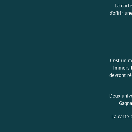
La cart
d’offrir u
C’est un 
immersif
devront ré
Deux unive
Gagna
La carte 