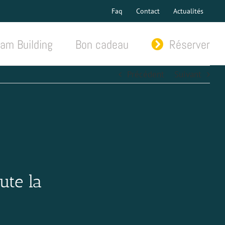
Faq
Contact
Actualités
am Building
Bon cadeau
Réserver
Précédent
Suivant
ute la