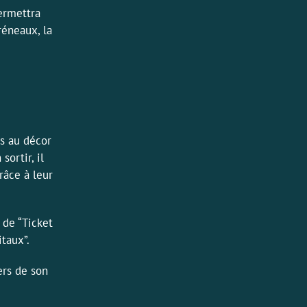
ermettra
réneaux, la
s au décor
ortir, il
râce à leur
 de “
Ticket
itaux
”.
ers de son