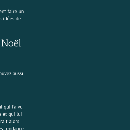
ent faire un
s idées de
 Noël
pouvez aussi
 qui l’a vu
 et qui lui
ait alors
rès tendance