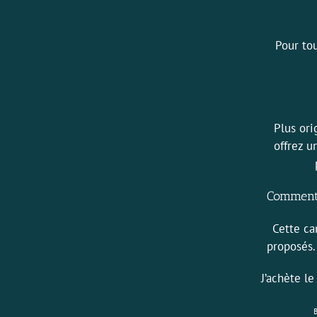
Pour to
Plus ori
offrez 
Comment 
Cette ca
proposés.
J’achète l
B