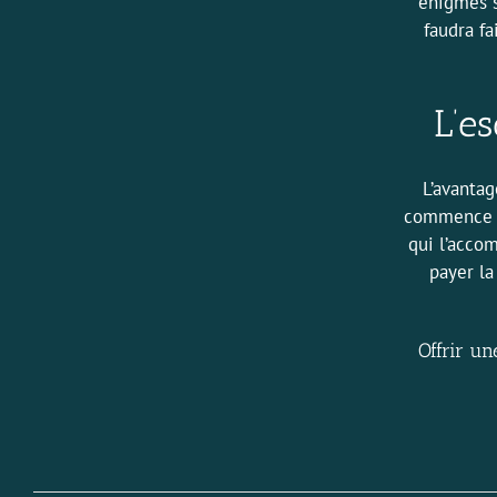
énigmes s
faudra f
L’e
L’avantag
commence à 
qui l’acco
payer la
Offrir un