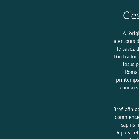
C’e
A l’ori
alentours 
le savez 
l’on tradui
Jésus p
Romain
printemps.
compris 
Bref, afin 
commencé à
sapins m
Depuis cet