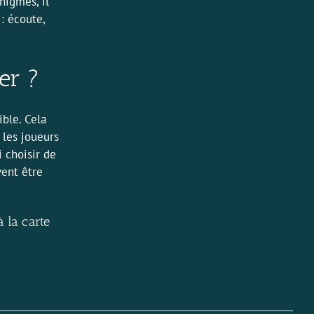
nigmes, il
: écoute,
er ?
ible. Cela
 les joueurs
 choisir de
vent être
à la carte