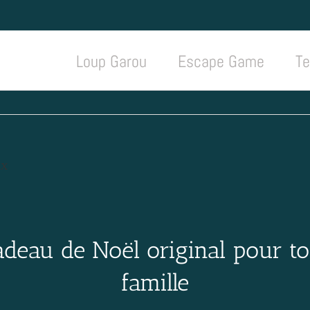
Loup Garou
Escape Game
Te
ux
deau de Noël original pour to
famille