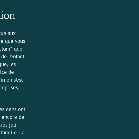
tion
arue aux
se que vous
elum”, que
 de l’enfant
que, les
tice de
in on s’est
omprises,
les gens ont
s encore de
rès joli.
famille. La