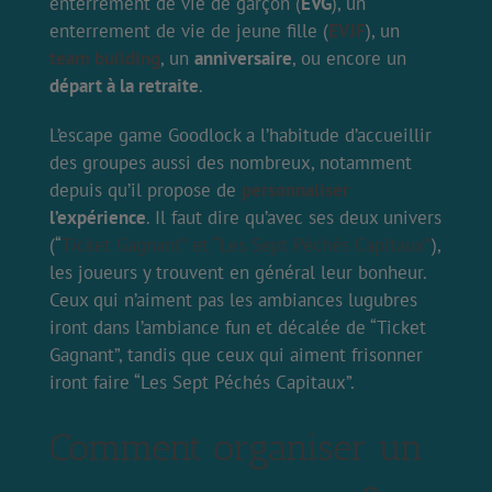
enterrement de vie de garçon (
EVG
), un
enterrement de vie de jeune fille (
EVJF
), un
team building
, un
anniversaire
, ou encore un
départ à la retraite
.
L’escape game Goodlock a l’habitude d’accueillir
des groupes aussi des nombreux, notamment
depuis qu’il propose de
personnaliser
l’expérience
. Il faut dire qu’avec ses deux univers
(“
Ticket Gagnant” et “Les Sept Péchés Capitaux”
),
les joueurs y trouvent en général leur bonheur.
Ceux qui n’aiment pas les ambiances lugubres
iront dans l’ambiance fun et décalée de “Ticket
Gagnant”, tandis que ceux qui aiment frisonner
iront faire “Les Sept Péchés Capitaux”.
Comment organiser un