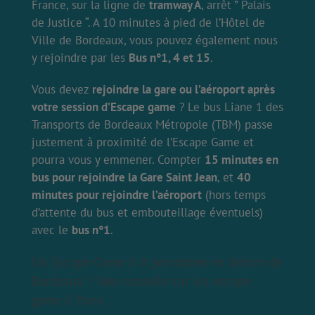
France, sur la ligne de
tramway A
, arrêt ” Palais
de Justice “. A 10 minutes à pied de l’Hôtel de
Ville de Bordeaux, vous pouvez également nous
y rejoindre par les
Bus n°1, 4 et 15
.
Vous devez
rejoindre la gare ou l’aéroport après
votre session d’Escape game
? Le bus Liane 1 des
Transports de Bordeaux Métropole (TBM) passe
justement à proximité de l’Escape Game et
pourra vous y emmener. Compter
15 minutes en
bus pour rejoindre la Gare Saint Jean
, et
40
minutes pour rejoindre l’aéroport
(hors temps
d’attente du bus et embouteillage éventuels)
avec le
bus n°1
.
Un Escape Game à 8 personnes en dehors de
Bordeaux ? Nos conseils sur les escape
game à Paris.