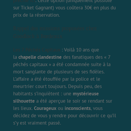
précisé ici
. Cette option (uniquement possible
sur Ticket Gagnant) vous coûtera 30€ en plus du
prix de la réservation.
Rappel des missions proposées chez
Goodlock à Bordeaux.
Les 7 Péchés Capitaux
: Voilà 10 ans que
la
chapelle clandestine
des fanatiques des « 7
péchés capitaux » a été condamnée suite à la
mort sanglante de plusieurs de ses fidèles.
L’affaire a été étouffée par la police et le
meurtrier court toujours. Depuis peu, des
habitants s’inquiètent : une
mystérieuse
silhouette
a été aperçue le soir se rendant sur
les lieux.
Courageux
ou
inconscients
, vous
décidez de vous y rendre pour découvrir ce qu’il
s’y est vraiment passé.