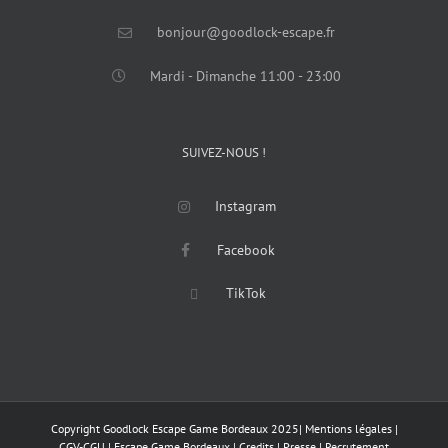
bonjour@goodlock-escape.fr
Mardi - Dimanche 11:00 - 23:00
SUIVEZ-NOUS !
Instagram
Facebook
TikTok
Copyright Goodlock Escape Game Bordeaux 2025
|
Mentions légales
|
CGV-CGU
|
Escape Game Bordeaux
|
Credits
|
Presse
|
Recrutement