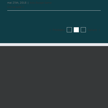
mai 25th, 2018
|
Actu Escape Game
Lire la suite
Précédent
Suivant
3
4
5